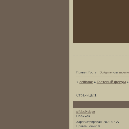
Привет, Гость!
Войдите
или
зареги
»
oriflame
»
Тестовый форум
Страница:
1
sfdbdkdepz
Новичок
Зарегистрирован
: 2022-07-27
Приглашений:
0