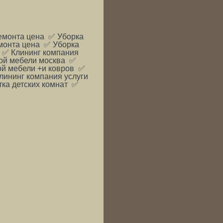
емонта цена ✅ Уборка
монта цена ✅ Уборка
 ✅ Клининг компания
кой мебели москва ✅
ой мебели +и ковров ✅
лининг компания услуги
тка детских комнат ✅