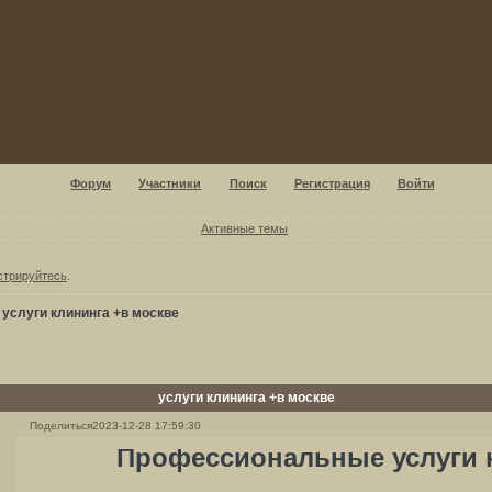
Форум
Участники
Поиск
Регистрация
Войти
Активные темы
стрируйтесь
.
»
услуги клининга +в москве
услуги клининга +в москве
Поделиться
2023-12-28 17:59:30
Профессиональные услуги 